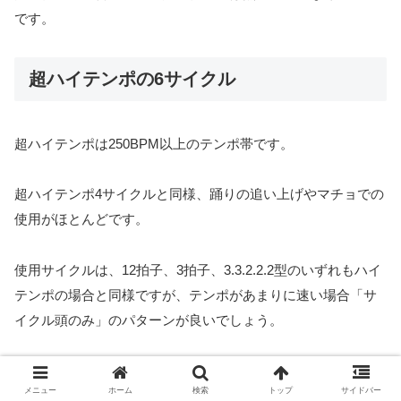
です。
超ハイテンポの6サイクル
超ハイテンポは250BPM以上のテンポ帯です。
超ハイテンポ4サイクルと同様、踊りの追い上げやマチョでの
使用がほとんどです。
使用サイクルは、12拍子、3拍子、3.3.2.2.2型のいずれもハイ
テンポの場合と同様ですが、テンポがあまりに速い場合「サ
イクル頭のみ」のパターンが良いでしょう。
あまり細かいことを考えてやる余裕もないスピードなので、
メニュー
ホーム
検索
トップ
サイドバー
遅れないように訓練あるのみです。