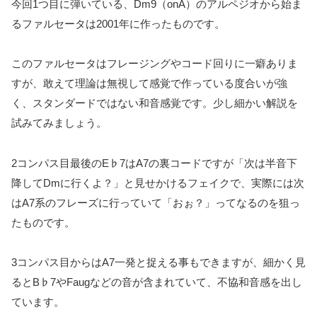
今回1つ目に弾いている、Dm9（onA）のアルペジオから始ま
るファルセータは2001年に作ったものです。
このファルセータはフレージングやコード回りに一癖ありま
すが、敢えて理論は無視して感覚で作っている度合いが強
く、スタンダードではない和音感覚です。少し細かい解説を
試みてみましょう。
2コンパス目最後のE♭7はA7の裏コードですが「次は半音下
降してDmに行くよ？」と見せかけるフェイクで、実際には次
はA7系のフレーズに行っていて「おぉ？」ってなるのを狙っ
たものです。
3コンパス目からはA7一発と捉える事もできますが、細かく見
るとB♭7やFaugなどの音が含まれていて、不協和音感を出し
ています。