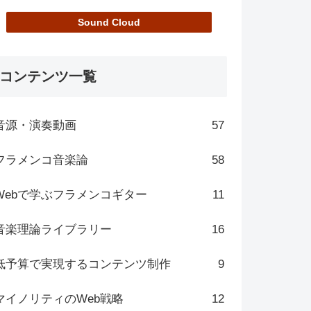
Sound Cloud
コンテンツ一覧
音源・演奏動画
57
フラメンコ音楽論
58
Webで学ぶフラメンコギター
11
音楽理論ライブラリー
16
低予算で実現するコンテンツ制作
9
マイノリティのWeb戦略
12