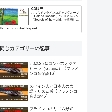
CD販売
こちらでフラメンコポップグループ
「Galeria Rosada」のCDアルバム
『Secrets of the world』を販売して
います。
flamenco.guitarblog.net
同じカテゴリーの記事
3.3.2.2.2型コンパスとグア
ヒーラ（Guajira）【フラメ
ンコ音楽論16】
スペイン人と日本人の言
語・リズム感【フラメンコ
音楽論46】
フラメンコのリズム形式