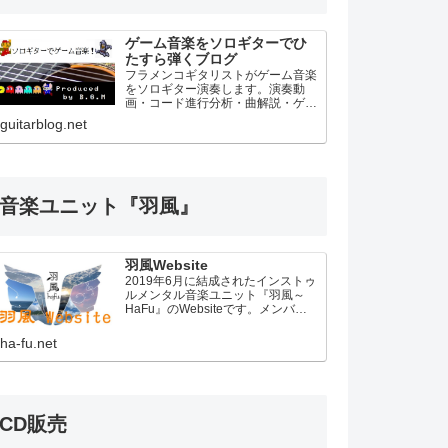
ゲーム音楽をソロギターでひ
たすら弾くブログ
フラメンコギタリストがゲーム音楽
をソロギター演奏します。演奏動
画・コード進行分析・曲解説・ゲー
ム音楽史などの連載読み物をアップ
guitarblog.net
していきます。
音楽ユニット『羽風』
羽風Website
2019年6月に結成されたインストゥ
ルメンタル音楽ユニット『羽風～
HaFu』のWebsiteです。メンバー
紹介・音源・動画・ライブ情報・公
式ブログなどのコンテンツがありま
ha-fu.net
す。
CD販売