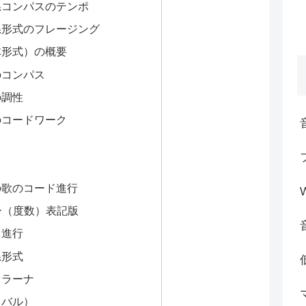
系コンパスのテンポ
系形式のフレージング
体形式）の概要
のコンパス
の調性
のコードワーク
の歌のコード進行
ー（度数）表記版
ド進行
系形式
セラーナ
カバル）