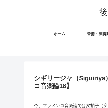
後
ホーム
音源・演奏
シギリージャ（Siguir
コ音楽論18】
今、フラメンコ音楽論では変拍子（変